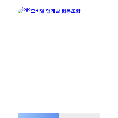
콘
모바일 앱개발 협동조합
텐
츠
로
바
로
소개
가
기